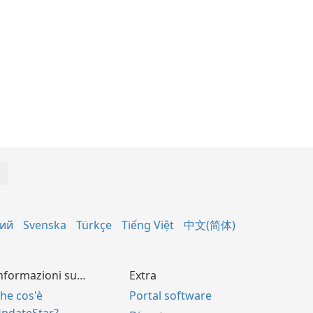
кий
Svenska
Türkçe
Tiếng Việt
中文(简体)
nformazioni su…
Extra
he cos'è
Portal software