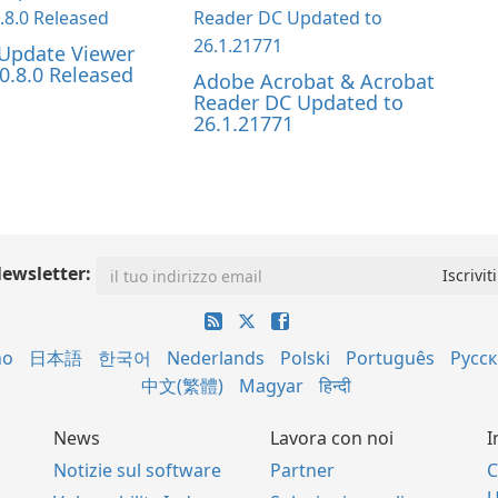
Update Viewer
0.8.0 Released
Adobe Acrobat & Acrobat
Reader DC Updated to
26.1.21771
ewsletter:
no
日本語
한국어
Nederlands
Polski
Português
Русс
中文(繁體)
Magyar
हिन्दी
News
Lavora con noi
I
Notizie sul software
Partner
C