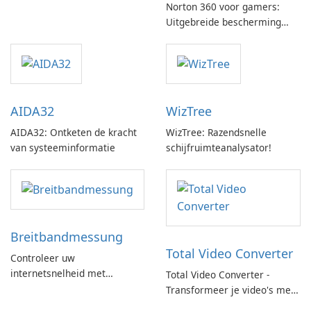
Norton 360 voor gamers:
Uitgebreide bescherming
met gamingoptimalisatie
AIDA32
WizTree
AIDA32: Ontketen de kracht
WizTree: Razendsnelle
van systeeminformatie
schijfruimteanalysator!
Breitbandmessung
Total Video Converter
Controleer uw
internetsnelheid met
Total Video Converter -
Breitbandmessung by zafaco
Transformeer je video's met
GmbH!
gemak!