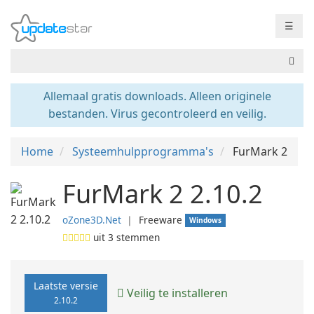
☰
Allemaal gratis downloads. Alleen originele
bestanden. Virus gecontroleerd en veilig.
Home
Systeemhulpprogramma's
FurMark 2
FurMark 2 2.10.2
oZone3D.Net
❘
Freeware
Windows
uit
3
stemmen
Laatste versie
Veilig te installeren
2.10.2