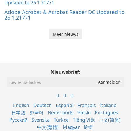
Adobe Acrobat & Acrobat Reader DC Updated to
26.1.21771
Meer nieuws
Nieuwsbrief:
English
Deutsch
Español
Français
Italiano
日本語
한국어
Nederlands
Polski
Português
Русский
Svenska
Türkçe
Tiếng Việt
中文(简体)
中文(繁體)
Magyar
हिन्दी