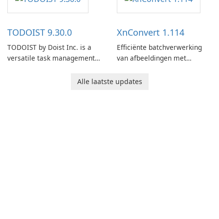
users capture, organize, and
access information across
multiple devices.
TODOIST 9.30.0
XnConvert 1.114
TODOIST by Doist Inc. is a
Efficiënte batchverwerking
versatile task management
van afbeeldingen met
tool designed to help
XnConvert
individuals and teams
Alle laatste updates
organize their work and
increase productivity.