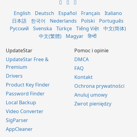
English
Deutsch
Español
Français
Italiano
日本語
한국어
Nederlands
Polski
Português
Русский
Svenska
Türkçe
Tiếng Việt
中文(简体)
中文(繁體)
Magyar
हिन्दी
UpdateStar
Pomoc i opinie
UpdateStar Free &
DMCA
Premium
FAQ
Drivers
Kontakt
Product Key Finder
Ochrona prywatności
Password Finder
Anuluj umowy
Local Backup
Zwrot pieniędzy
Video Converter
SigParser
AppCleaner