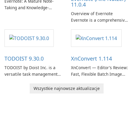
Evernote: A Mature Note-
11.0.4
Taking and Knowledge-
Overview of Evernote
Management Platform
Evernote is a comprehensive
Evernote continues as a
note-taking and organization
widely used platform for
software designed to help
capturing, organizing, and
users capture, organize, and
retrieving notes and
access information across
reference materials across
multiple devices.
devices.
TODOIST 9.30.0
XnConvert 1.114
TODOIST by Doist Inc. is a
XnConvert — Editor’s Review:
versatile task management
Fast, Flexible Batch Image
tool designed to help
Converter for Windows,
individuals and teams
macOS and Linux XnConvert
Wszystkie najnowsze aktualizacje
organize their work and
is a polished, cross-platform
increase productivity.
batch image processor from
XnSoft that balances depth
and simplicity.