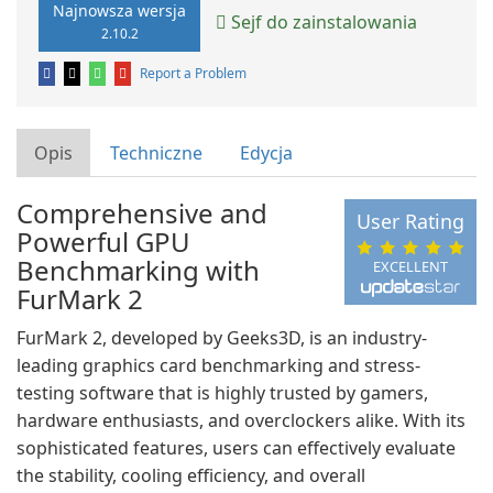
Najnowsza wersja
Sejf do zainstalowania
2.10.2
Report a Problem
Opis
Techniczne
Edycja
Comprehensive and
User Rating
Powerful GPU
Benchmarking with
EXCELLENT
FurMark 2
FurMark 2, developed by Geeks3D, is an industry-
leading graphics card benchmarking and stress-
testing software that is highly trusted by gamers,
hardware enthusiasts, and overclockers alike. With its
sophisticated features, users can effectively evaluate
the stability, cooling efficiency, and overall