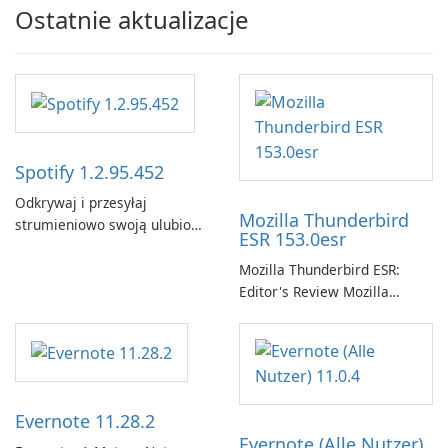
Ostatnie aktualizacje
Spotify 1.2.95.452
Odkrywaj i przesyłaj
Mozilla Thunderbird
strumieniowo swoją ulubioną
ESR 153.0esr
muzykę za pomocą Spotify.
Mozilla Thunderbird ESR:
Editor's Review Mozilla
Thunderbird ESR (Extended
Support Release) is the long-
term support channel of the
Thunderbird desktop email
client designed for
Evernote 11.28.2
organizations and users who
Evernote (Alle Nutzer)
need predictable …