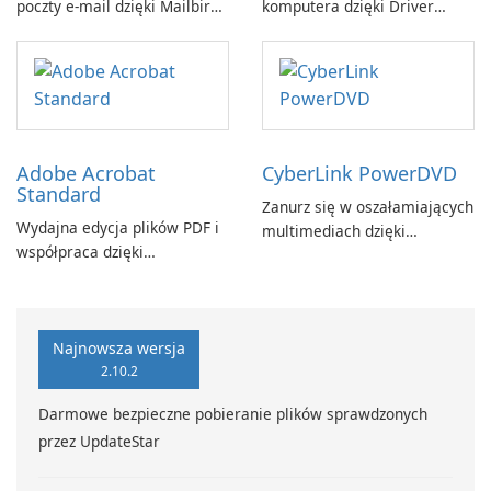
poczty e-mail dzięki Mailbird
komputera dzięki Driver
by Maryssael.
Booster firmy IObit
Adobe Acrobat
CyberLink PowerDVD
Standard
Zanurz się w oszałamiających
Wydajna edycja plików PDF i
multimediach dzięki
współpraca dzięki
CyberLink PowerDVD
programowi Adobe Acrobat
Standard.
Najnowsza wersja
2.10.2
Darmowe bezpieczne pobieranie plików sprawdzonych
przez UpdateStar