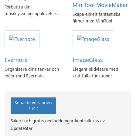
MiniTool MovieMaker
Förbättra din
musiklyssningsupplevelse
Skapa enkelt fantastiska
med SpotPlayer
filmer med MiniTool
MovieMaker.
Evernote
ImageGlass
Organisera dina tankar och
Elegant bildvisare med
idéer med Evernote.
kraftfulla funktioner
Senaste versionen
2.10.2
Säkert och gratis nedladdningar kontrolleras av
UpdateStar