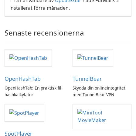
1 131 användare av
UpdateStar
hade FurMark 2
installerat förra månaden.
Senaste recensionerna
OpenHashTab
TunnelBear
OpenHashTab: En praktisk fil-
Skydda din onlineintegritet
hashkalkylator
med TunnelBear VPN
SpotPlayer