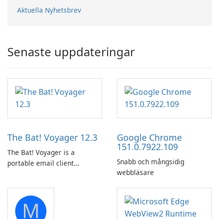
Aktuella Nyhetsbrev
Senaste uppdateringar
The Bat! Voyager 12.3
Google Chrome
151.0.7922.109
The Bat! Voyager is a
Snabb och mångsidig
portable email client
webbläsare
software which you can
launch from any USB or
portable media on any
M
computer running Microsoft
Windows.