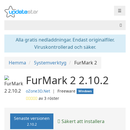
☰
Alla gratis nedladdningar. Endast originalfiler.
Viruskontrollerad och säker.
Hemma
Systemverktyg
FurMark 2
FurMark 2 2.10.2
oZone3D.Net
❘
Freeware
Windows
av
3
röster
Senaste versionen
Säkert att installera
2.10.2