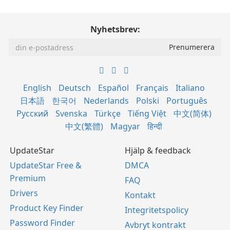
Nyhetsbrev:
English
Deutsch
Español
Français
Italiano
日本語
한국어
Nederlands
Polski
Português
Русский
Svenska
Türkçe
Tiếng Việt
中文(简体)
中文(繁體)
Magyar
हिन्दी
UpdateStar
Hjälp & feedback
UpdateStar Free &
DMCA
Premium
FAQ
Drivers
Kontakt
Product Key Finder
Integritetspolicy
Password Finder
Avbryt kontrakt